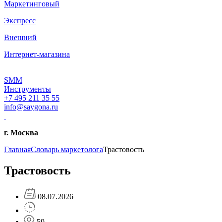
Маркетинговый
Экспресс
Внешний
Интернет-магазина
SMM
Инструменты
+7 495 211 35 55
info@saygona.ru
г. Москва
Главная
Словарь маркетолога
Трастовость
Трастовость
08.07.2026
59