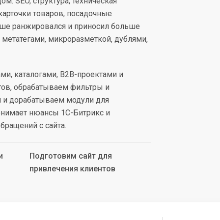
м: SEO, структура, техническая
 карточки товаров, посадочные
чше ранжировался и приносил больше
 метатегами, микроразметкой, дублями,
ми, каталогами, B2B-проектами и
гов, обрабатываем фильтры и
ем и дорабатываем модули для
онимает нюансы 1С-Битрикс и
обращений с сайта.
и
Подготовим сайт для
привлечения клиентов