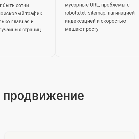
мусорные URL, проблемы с
т быть сотни
robots.txt, sitemap, пагинацией,
 поисковый трафик
индексацией и скоростью
лько главная и
мешают росту.
лучайных страниц.
е продвижение