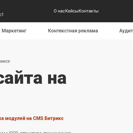
О нас
Кейсы
Контакты
с1
Маркетинг
Контекстная реклама
Аудит
риксе
айта на
ка модулей на CMS Битрикс