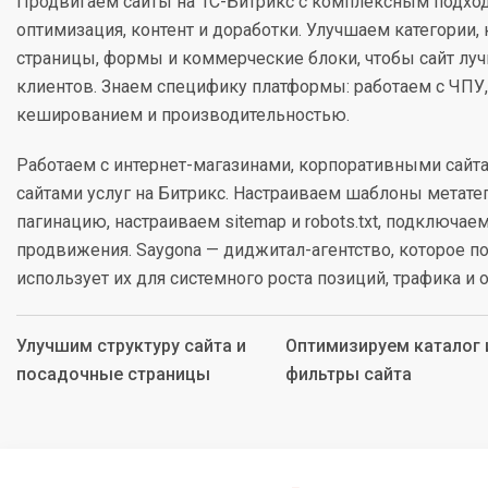
Продвигаем сайты на 1С-Битрикс с комплексным подходо
оптимизация, контент и доработки. Улучшаем категории,
страницы, формы и коммерческие блоки, чтобы сайт лу
клиентов. Знаем специфику платформы: работаем с ЧПУ,
кешированием и производительностью.
Работаем с интернет-магазинами, корпоративными сайта
сайтами услуг на Битрикс. Настраиваем шаблоны метате
пагинацию, настраиваем sitemap и robots.txt, подключа
продвижения. Saygona — диджитал-агентство, которое п
использует их для системного роста позиций, трафика и 
Улучшим структуру сайта и
Оптимизируем каталог 
посадочные страницы
фильтры сайта