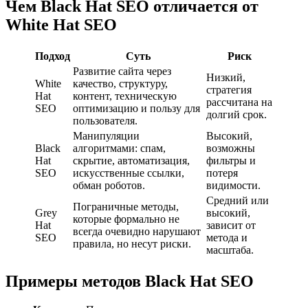
Чем Black Hat SEO отличается от
White Hat SEO
Подход
Суть
Риск
Развитие сайта через
Низкий,
White
качество, структуру,
стратегия
Hat
контент, техническую
рассчитана на
SEO
оптимизацию и пользу для
долгий срок.
пользователя.
Манипуляции
Высокий,
Black
алгоритмами: спам,
возможны
Hat
скрытие, автоматизация,
фильтры и
SEO
искусственные ссылки,
потеря
обман роботов.
видимости.
Средний или
Пограничные методы,
Grey
высокий,
которые формально не
Hat
зависит от
всегда очевидно нарушают
SEO
метода и
правила, но несут риски.
масштаба.
Примеры методов Black Hat SEO