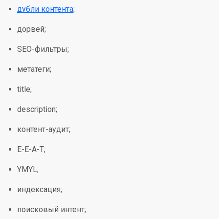
дубли контента
;
дорвей;
SEO-фильтры;
метатеги;
title;
description;
контент-аудит;
E-E-A-T;
YMYL;
индексация;
поисковый интент;