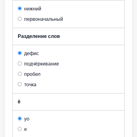
нижний
первоначальный
Разделение слов
дефис
подчёркивание
пробел
точка
ё
yo
e