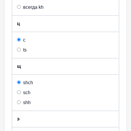
всегда kh
ц
c
ts
щ
shch
sch
shh
э