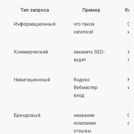
Тип запроса
Пример
Как
Информационный
что такое
Ст
canonical
ин
Коммерческий
заказать SEO-
Ус
аудит
ле
Навигационный
Яндекс
Ко
Вебмастер
ил
вход
Брендовый
название
Ст
компании
от
отзывы