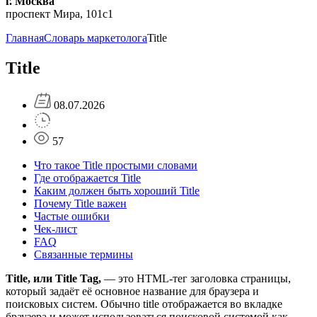
г. Москва
проспект Мира, 101с1
Главная
Словарь маркетолога
Title
Title
08.07.2026
57
Что такое Title простыми словами
Где отображается Title
Каким должен быть хороший Title
Почему Title важен
Частые ошибки
Чек-лист
FAQ
Связанные термины
Title, или Title Tag,
— это HTML-тег заголовка страницы,
который задаёт её основное название для браузера и
поисковых систем. Обычно title отображается во вкладке
браузера и может использоваться поисковой системой как