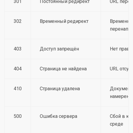
301
Постоянный редирект
URL перее
302
Временный редирект
Временно
перенапр
403
Доступ запрещён
Нет прав 
404
Страница не найдена
URL отсут
410
Страница удалена
Документ
намеренн
500
Ошибка сервера
Сбой в ко
среде