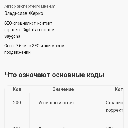
Автор экспертного мнения
Владислав Жерко
SEO-специалист, контент-
стратег в Digital-агентстве
Saygona
Опыт: 7+ лет в SEO и поисковом
продвижении
Что означают основные коды
Код
Значение
Когда
200
Успешный ответ
Страница 
корректн