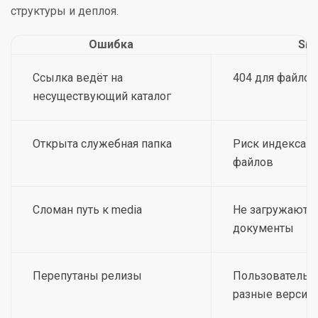
структуры и деплоя.
Ошибка
SEO
Ссылка ведёт на
404 для файлов
несуществующий каталог
Открыта служебная папка
Риск индексаци
файлов
Сломан путь к media
Не загружаются
документы
Перепутаны релизы
Пользователь и
разные версии 