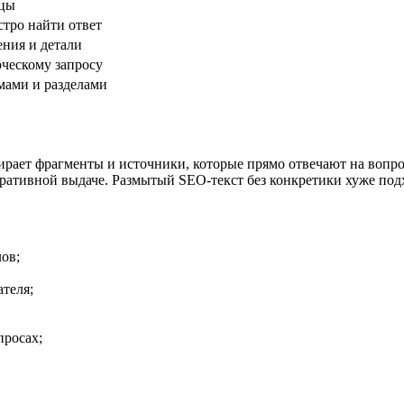
ицы
тро найти ответ
ения и детали
ческому запросу
мами и разделами
рает фрагменты и источники, которые прямо отвечают на вопро
ративной выдаче. Размытый SEO-текст без конкретики хуже подх
ов;
ателя;
просах;