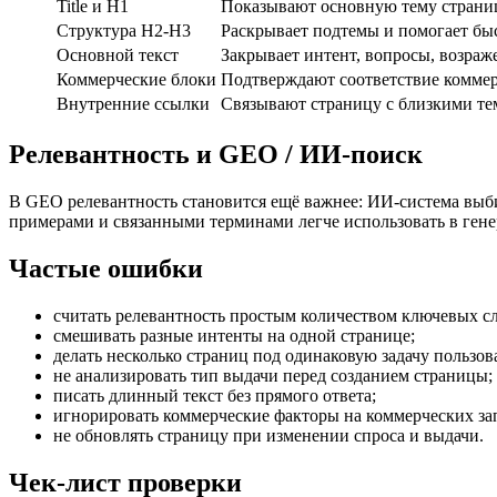
Title и H1
Показывают основную тему стран
Структура H2-H3
Раскрывает подтемы и помогает быс
Основной текст
Закрывает интент, вопросы, возраж
Коммерческие блоки
Подтверждают соответствие коммер
Внутренние ссылки
Связывают страницу с близкими те
Релевантность и GEO / ИИ-поиск
В GEO релевантность становится ещё важнее: ИИ-система выби
примерами и связанными терминами легче использовать в гене
Частые ошибки
считать релевантность простым количеством ключевых сл
смешивать разные интенты на одной странице;
делать несколько страниц под одинаковую задачу пользов
не анализировать тип выдачи перед созданием страницы;
писать длинный текст без прямого ответа;
игнорировать коммерческие факторы на коммерческих за
не обновлять страницу при изменении спроса и выдачи.
Чек-лист проверки