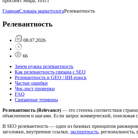
проспект Мира, 101с1
Главная
Словарь маркетолога
Релевантность
Релевантность
08.07.2026
66
Зачем нужна релевантность
Как релевантность связана с SEO
Релевантность и GEO / ИИ-поиск
Частые ошибки
Чек-лист проверки
FAQ
Связанные термины
Релевантность (Relevance)
— это степень соответствия страни
объяснением и шагами. Если запрос коммерческий, поисковая с
В SEO релевантность — один из базовых принципов ранжировани
заголовки, внутренние ссылки,
экспертность
, региональность,