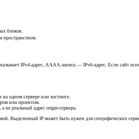
ых блоков.
м пространством.
ь указывает IPv4-адрес, AAAA-запись — IPv6-адрес. Если сайт 
 на одном сервере или хостинге.
ером или проектом.
 не реальный адрес origin-сервера.
емой. Выделенный IP может быть нужен для специфических серв