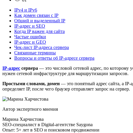
IPv4 и IPv6
Как домен связан с IP
Общий и выделенный IP
IP-адрес и SEO
Когда IP важен для сайта
Частые ошибки
IP-адрес и GEO
Чек-лист IP-адреса сервера
Связанные термины
Вопросы и ответы об IP-адресе сервера
IP-адрес
сервера
— это числовой сетевой адрес, по которому у
нужен сетевой инфраструктуре для маршрутизации запросов.
Простыми словами, домен
— это понятный адрес сайта, а IP-
определяет IP, после чего браузер отправляет запрос на сервер.
Автор экспертного мнения
Марина Харчистова
SEO-специалист в Digital-агентстве Saygona
Опыт: 5+ лет в SEO и поисковом продвижении