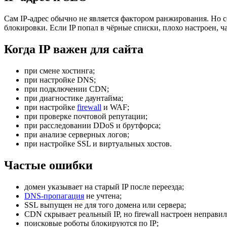
Сам IP-адрес обычно не является фактором ранжирования. Но се
блокировки. Если IP попал в чёрные списки, плохо настроен, ч
Когда IP важен для сайта
при смене хостинга;
при настройке DNS;
при подключении CDN;
при диагностике даунтайма;
при настройке
firewall
и WAF;
при проверке почтовой репутации;
при расследовании DDoS и брутфорса;
при анализе серверных логов;
при настройке SSL и виртуальных хостов.
Частые ошибки
домен указывает на старый IP после переезда;
DNS-пропагация
не учтена;
SSL выпущен не для того домена или сервера;
CDN скрывает реальный IP, но firewall настроен неправил
поисковые роботы блокируются по IP;