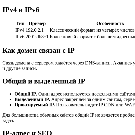
IPv4 и IPv6
Тип
Пример
Особенность
IPv4
192.0.2.1
Классический формат из четырёх числов
IPv6
2001:db8::1
Более новый формат с большим адресны
Как домен связан с IP
Связь домена с сервером задаётся через DNS-записи. A-запис
и другие записи.
Общий и выделенный IP
Общий IP.
Один адрес используется несколькими сайтами
Выделенный IP.
Адрес закреплён за одним сайтом, серв
Проксируемый IP.
Пользователь видит IP CDN или WAF, а
Для большинства обычных сайтов общий IP не является пробл
задач.
IP-адрес и SEO