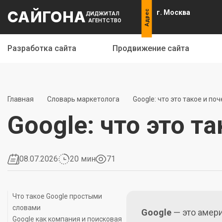
САЙГОНА
Адрес
г. Москва
ДИДЖИТАЛ
АГЕНТСТВО
Разработка сайта
Продвижение сайта
Главная
Словарь маркетолога
Google: что это такое и по
Google: что это т
08.07.2026
20 мин
71
Что такое Google простыми
словами
Google
— это амери
Google как компания и поисковая