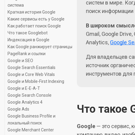
систем в мире. Ког
система
поиск информации в
Краткая история Google
Какие сервисы есть у Google
В широком смысл
Как работает поиск Google
Что такое Googlebot
Gmail, Google Drive
Индексация в Google
Analytics,
Google Se
Как Google ранжирует страницы
PageRank и ссылки
Для владельцев са
Google и SEO
источник органичес
Google Search Essentials
инструментов для п
Google и Core Web Vitals
Google и Mobile-First Indexing
Google и E-E-A-T
Google Search Console
Google Analytics 4
Что такое 
Google Ads
Google Business Profile и
локальный поиск
Google
— это сервис, 
Google Merchant Center
компанию, видео, изоб