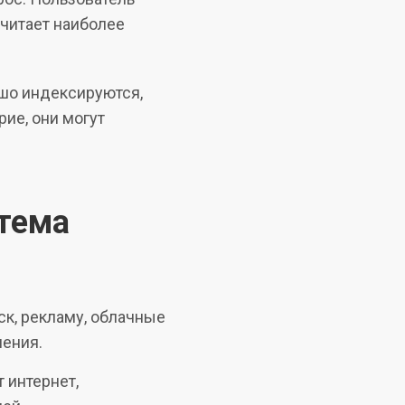
считает наиболее
ошо индексируются,
ие, они могут
стема
ск, рекламу, облачные
ления.
 интернет,