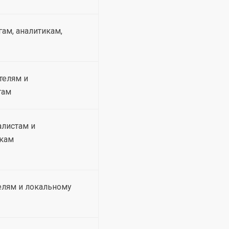
ам, аналитикам,
телям и
гам
алистам и
икам
елям и локальному