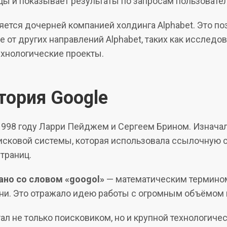
цы и показывает результаты по запросам пользовател
ляется дочерней компанией холдинга Alphabet. Это п
 от других направлений Alphabet, таких как исследов
ехнологические проекты.
тория Google
 1998 году Ларри Пейджем и Сергеем Брином. Изнача
исковой системы, которая использовала ссылочную с
траниц.
ано со словом «googol»
— математическим термино
пени. Это отражало идею работы с огромным объёмом
ал не только поисковиком, но и крупной технологиче