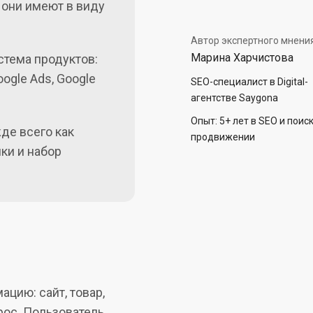
о они имеют в виду
Автор экспертного мнени
Марина Харчистова
истема продуктов:
oogle Ads, Google
SEO-специалист в Digital-
агентстве Saygona
Опыт: 5+ лет в SEO и поис
де всего как
продвижении
ки и набор
цию: сайт, товар,
рос. Пользователь