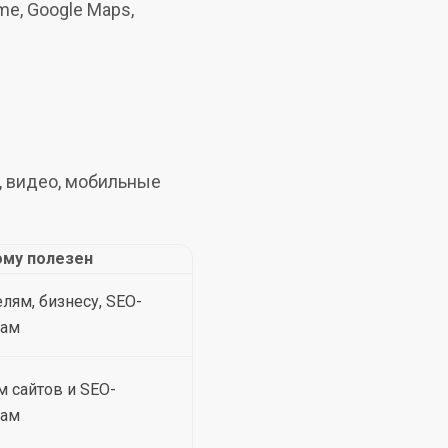
me, Google Maps,
ы, видео, мобильные
ому полезен
лям, бизнесу, SEO-
там
 сайтов и SEO-
там