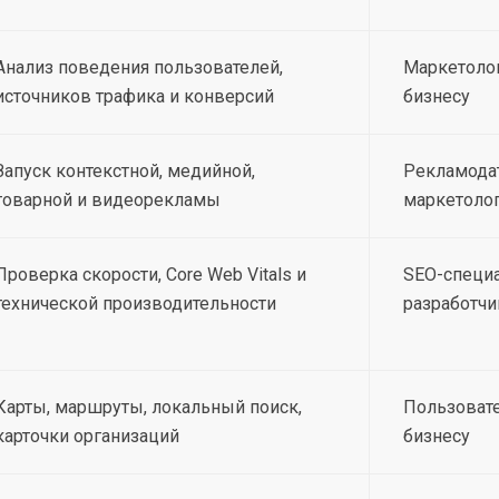
Анализ поведения пользователей,
Маркетолог
источников трафика и конверсий
бизнесу
Запуск контекстной, медийной,
Рекламода
товарной и видеорекламы
маркетоло
Проверка скорости, Core Web Vitals и
SEO-специ
технической производительности
разработч
Карты, маршруты, локальный поиск,
Пользоват
карточки организаций
бизнесу