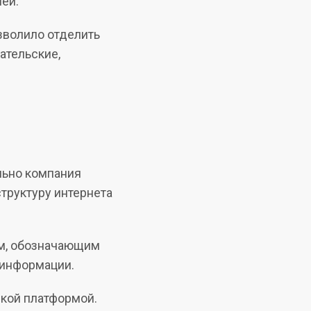
ей.
озволило отделить
ательские,
льно компания
труктуру интернета
м, обозначающим
 информации.
ской платформой.