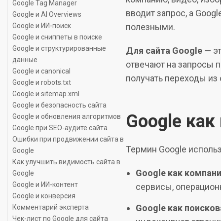
Google Tag Manager
вводит запрос, а Goog
Google и AI Overviews
Google и ИИ-поиск
полезными.
Google и сниппеты в поиске
Google и структурированные
Для сайта Google
— эт
данные
отвечают на запросы п
Google и canonical
получать переходы из 
Google и robots.txt
Google и sitemap.xml
Google и безопасность сайта
Google как
Google и обновления алгоритмов
Google при SEO-аудите сайта
Ошибки при продвижении сайта в
Термин Google использ
Google
Как улучшить видимость сайта в
Google как компани
Google
Google и ИИ-контент
сервисы, операцион
Google и конверсия
Google как поисков
Комментарий эксперта
Чек-лист по Google для сайта