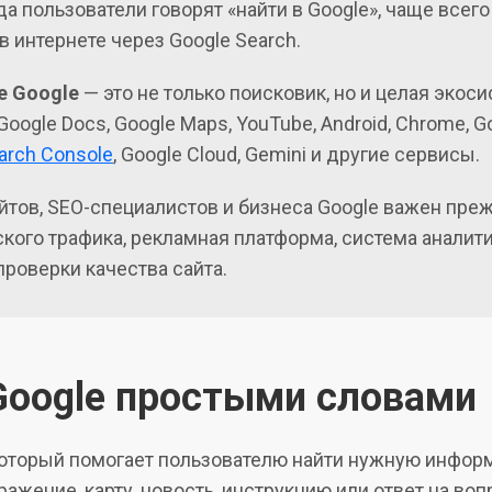
да пользователи говорят «найти в Google», чаще всег
 интернете через Google Search.
е Google
— это не только поисковик, но и целая экос
, Google Docs, Google Maps, YouTube, Android, Chrome, G
arch Console
, Google Cloud, Gemini и другие сервисы.
йтов, SEO-специалистов и бизнеса Google важен преж
кого трафика, рекламная платформа, система аналити
роверки качества сайта.
Google простыми словами
который помогает пользователю найти нужную информа
ражение, карту, новость, инструкцию или ответ на воп