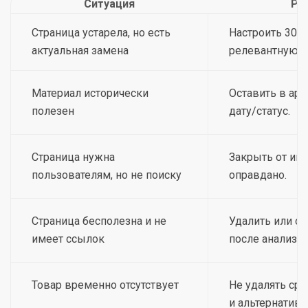
Ситуация
Ре
Страница устарела, но есть
Настроить 301 
актуальная замена
релевантную с
Материал исторически
Оставить в арх
полезен
дату/статус.
Страница нужна
Закрыть от инд
пользователям, но не поиску
оправдано.
Страница бесполезна и не
Удалить или от
имеет ссылок
после анализа.
Товар временно отсутствует
Не удалять сраз
и альтернативы