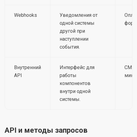
Webhooks
Уведомления от
Оплат
одной системы
форм
другой при
наступлении
события.
Внутренний
Интерфейс для
CMS,
API
работы
микр
компонентов
внутри одной
системы.
API и методы запросов