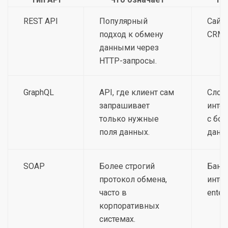
REST API
Популярный
Сайт
подход к обмену
CRM, 
данными через
HTTP-запросы.
GraphQL
API, где клиент сам
Слож
запрашивает
инте
только нужные
с бо
поля данных.
данн
SOAP
Более строгий
Банк
протокол обмена,
интег
часто в
enter
корпоративных
системах.