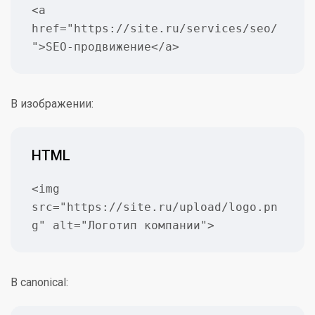
<a 
href="https://site.ru/services/seo/
">SEO-продвижение</a>
В изображении:
HTML
<img 
src="https://site.ru/upload/logo.pn
g" alt="Логотип компании">
В canonical: