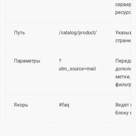
сервер, 
ресурс.
Путь
/catalog/product/
Указыва
страницу
Параметры
?
Переда
utm_source=mail
дополни
метки, с
фильтры
Якорь
#faq
Ведёт к 
блоку вн