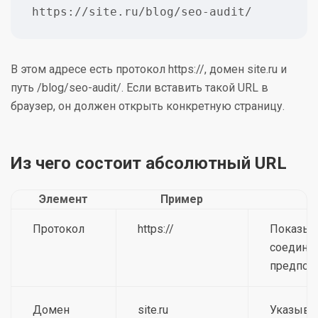
https://site.ru/blog/seo-audit/
В этом адресе есть протокол https://, домен site.ru и
путь /blog/seo-audit/. Если вставить такой URL в
браузер, он должен открыть конкретную страницу.
Из чего состоит абсолютный URL
Элемент
Пример
Н
Протокол
https://
Показыв
соединен
предпочт
Домен
site.ru
Указывае